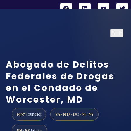
Abogado de Delitos
Federales de Drogas
en el Condado de
Worcester, MD
1997
VA · MD · DC · NJ · NY
Founded
EN · ES
Intake