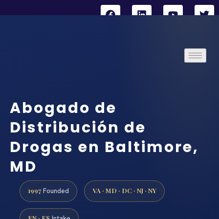
Abogado de
Distribución de
Drogas en Baltimore,
MD
1997
VA · MD · DC · NJ · NY
Founded
EN · ES
Intake