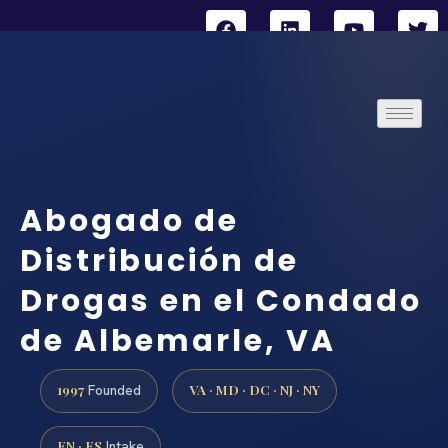
Abogado de
Distribución de
Drogas en el Condado
de Albemarle, VA
1997
VA · MD · DC · NJ · NY
Founded
EN · ES
Intake