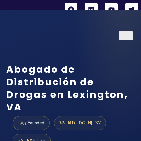
Abogado de
Distribución de
Drogas en Lexington,
VA
1997
VA · MD · DC · NJ · NY
Founded
EN · ES
Intake