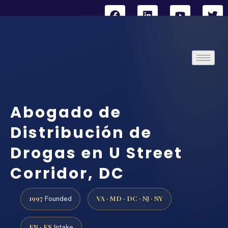
Abogado de
Distribución de
Drogas en U Street
Corridor, DC
1997
VA · MD · DC · NJ · NY
Founded
EN · ES
Intake