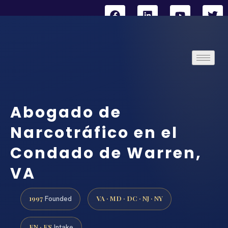
Abogado de
Narcotráfico en el
Condado de Warren,
VA
1997
VA · MD · DC · NJ · NY
Founded
EN · ES
Intake