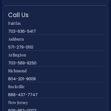
Call Us
Fairfax
703-636-5417
Ashburn
571-279-0110
Arlington
703-589-9250
Richmond
804-201-9009
Rockville
888-437-7747
New Jersey
609-983-0003