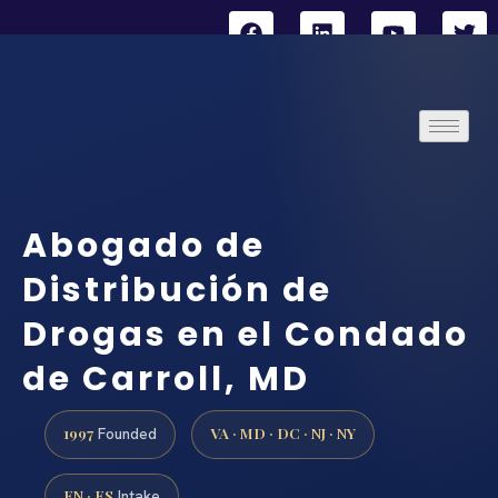
Abogado de
Distribución de
Drogas en el Condado
de Carroll, MD
1997
VA · MD · DC · NJ · NY
Founded
EN · ES
Intake