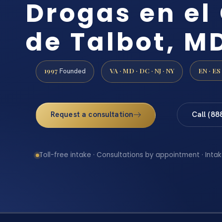
Drogas en e
de Talbot, M
1997
VA · MD · DC · NJ · NY
EN · ES
Founded
Request a consultation
Call (88
Toll-free intake · Consultations by appointment · Intak