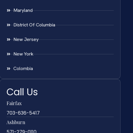
Maryland
District Of Columbia
New Jersey
New York
Colombia
Call Us
Fairfax
703-636-5417
Ashburn
571-279-0110