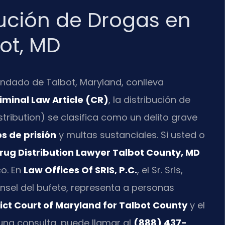
ución de Drogas en
ot, MD
ondado de Talbot, Maryland, conlleva
iminal Law Article (CR)
, la distribución de
tribution) se clasifica como un delito grave
s de prisión
y multas sustanciales. Si usted o
rug Distribution Lawyer Talbot County, MD
co. En
Law Offices Of SRIS, P.C.
, el Sr. Sris,
unsel del bufete, representa a personas
rict Court of Maryland for Talbot County
y el
r una consulta, puede llamar al
(888) 437-