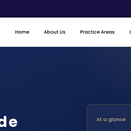
Home
About Us
Practice Areas
 de
At a glance