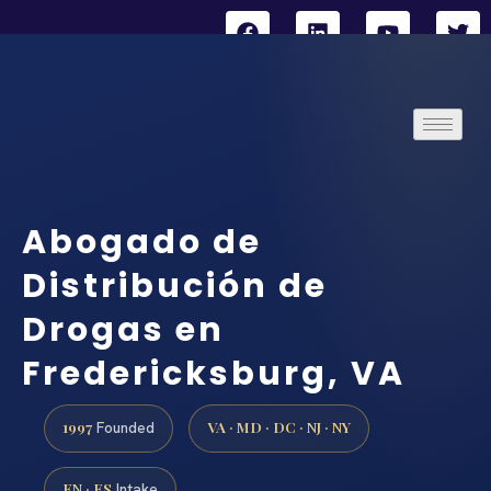
Abogado de
Distribución de
Drogas en
Fredericksburg, VA
1997
VA · MD · DC · NJ · NY
Founded
EN · ES
Intake