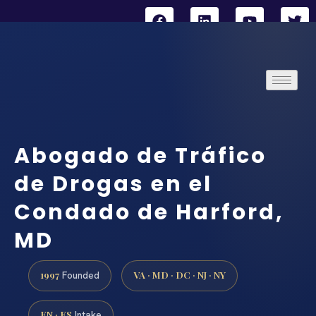
Abogado de Tráfico
de Drogas en el
Condado de Harford,
MD
1997
VA · MD · DC · NJ · NY
Founded
EN · ES
Intake