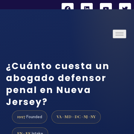
¿Cuánto cuesta un
abogado defensor
penal en Nueva
Jersey?
1997
VA · MD · DC · NJ · NY
Founded
EN · ES
Intake