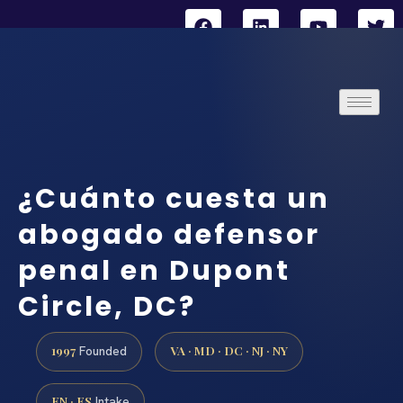
¿Cuánto cuesta un
abogado defensor
penal en Dupont
Circle, DC?
1997
VA · MD · DC · NJ · NY
Founded
EN · ES
Intake