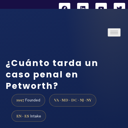
¿Cuánto tarda un
caso penal en
Petworth?
1997
VA · MD · DC · NJ · NY
Founded
EN · ES
Intake