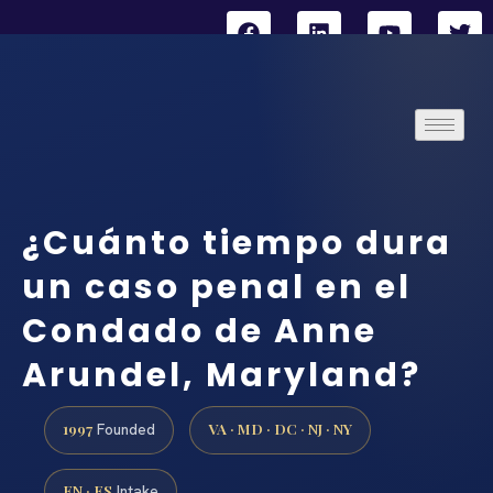
¿Cuánto tiempo dura
un caso penal en el
Condado de Anne
Arundel, Maryland?
1997
VA · MD · DC · NJ · NY
Founded
EN · ES
Intake