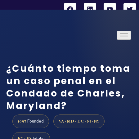
¿Cuánto tiempo toma
un caso penal en el
Condado de Charles,
Maryland?
1997
VA · MD · DC · NJ · NY
Founded
EN · ES
Intake