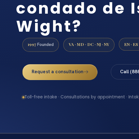
condado de I
Wight?
1997
VA · MD · DC · NJ · NY
EN · ES
Founded
Request a consultation
Call (88
Toll-free intake · Consultations by appointment · Intak