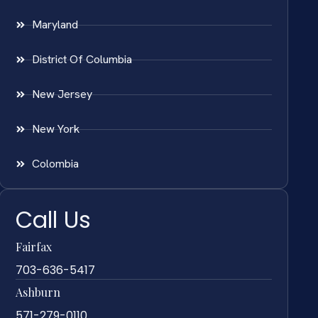
Maryland
District Of Columbia
New Jersey
New York
Colombia
Call Us
Fairfax
703-636-5417
Ashburn
571-279-0110