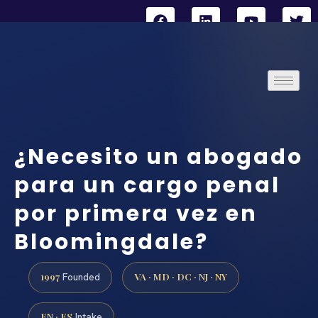
¿Necesito un abogado
para un cargo penal
por primera vez en
Bloomingdale?
1997
VA · MD · DC · NJ · NY
Founded
EN · ES
Intake