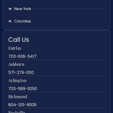
New York
Colombia
Call Us
Fairfax
703-636-5417
Ashburn
571-279-0110
Arlington
703-589-9250
Richmond
804-201-9009
Rockville