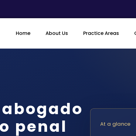
Home
About Us
Practice Areas
n abogado
o penal
At a glance