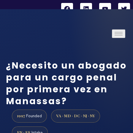
¿Necesito un abogado
para un cargo penal
por primera vez en
Manassas?
1997
VA · MD · DC · NJ · NY
Founded
EN · ES
Intake