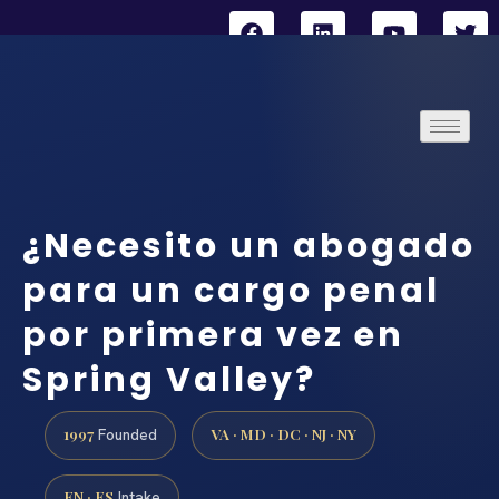
¿Necesito un abogado
para un cargo penal
por primera vez en
Spring Valley?
1997
VA · MD · DC · NJ · NY
Founded
EN · ES
Intake