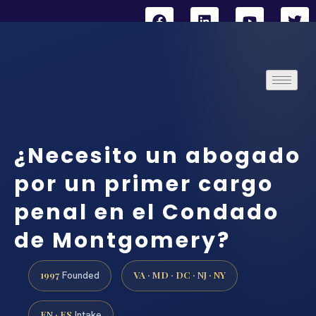
¿Necesito un abogado
por un primer cargo
penal en el Condado
de Montgomery?
1997
VA · MD · DC · NJ · NY
Founded
EN · ES
Intake