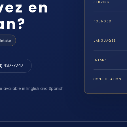
vez en
SERVING
an?
FOUNDED
Intake
LANGUAGES
INTAKE
8) 437-7747
CONSULTATION
e available in English and Spanish