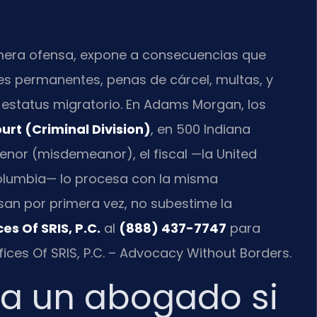
rimera ofensa, expone a consecuencias que
es permanentes, penas de cárcel, multas, y
u estatus migratorio. En Adams Morgan, los
urt (Criminal Division)
, en 500 Indiana
enor (misdemeanor), el fiscal —la United
f Columbia— lo procesa con la misma
usan por primera vez, no subestime la
es Of SRIS, P.C.
al
(888) 437-7747
para
fices Of SRIS, P.C. – Advocacy Without Borders.
ta un abogado si