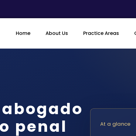
Home
About Us
Practice Areas
n abogado
o penal
At a glance