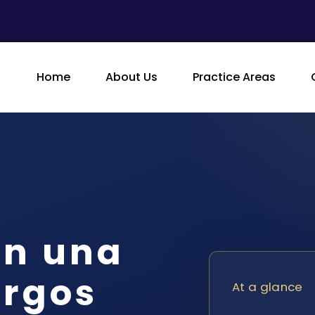
Home
About Us
Practice Areas
en una
argos
At a glance