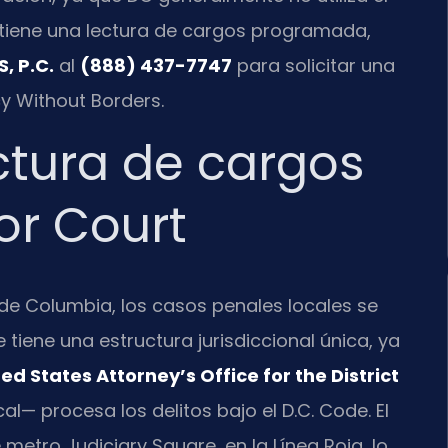
Si tiene una lectura de cargos programada,
, P.C.
al
(888) 437-7747
para solicitar una
cy Without Borders.
ctura de cargos
ior Court
de Columbia, los casos penales locales se
te tiene una estructura jurisdiccional única, ya
ed States Attorney’s Office for the District
al— procesa los delitos bajo el D.C. Code. El
metro Judiciary Square, en la Línea Roja, lo