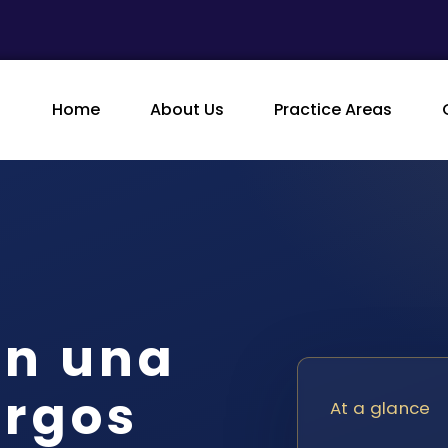
Home
About Us
Practice Areas
en una
argos
At a glance