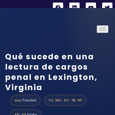
Qué sucede en una
lectura de cargos
penal en Lexington,
Virginia
1997
VA · MD · DC · NJ · NY
Founded
EN · ES
Intake