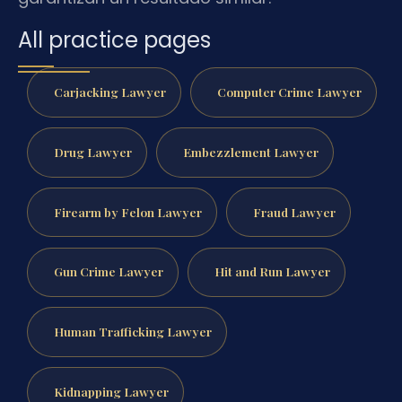
All practice pages
Carjacking Lawyer
Computer Crime Lawyer
Drug Lawyer
Embezzlement Lawyer
Firearm by Felon Lawyer
Fraud Lawyer
Gun Crime Lawyer
Hit and Run Lawyer
Human Trafficking Lawyer
Kidnapping Lawyer