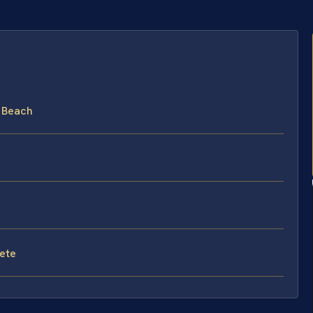
a Beach
fete