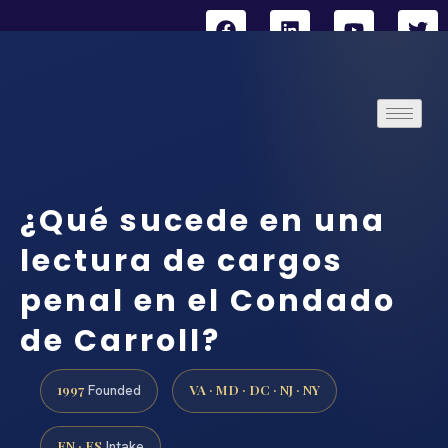
¿Qué sucede en una
lectura de cargos
penal en el Condado
de Carroll?
1997
VA · MD · DC · NJ · NY
Founded
EN · ES
Intake