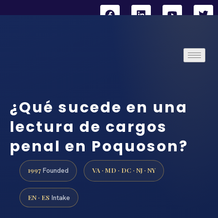
¿Qué sucede en una
lectura de cargos
penal en Poquoson?
1997
VA · MD · DC · NJ · NY
Founded
EN · ES
Intake