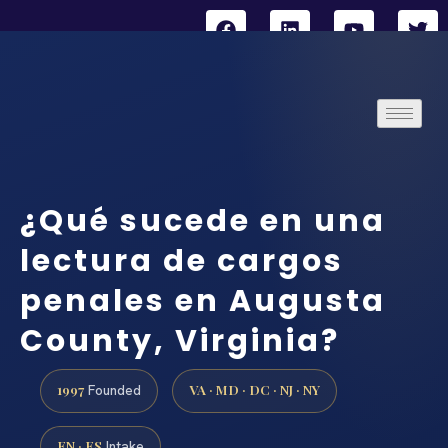
¿Qué sucede en una
lectura de cargos
penales en Augusta
County, Virginia?
1997
VA · MD · DC · NJ · NY
Founded
EN · ES
Intake